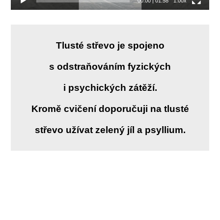
00:00
|
01:58
1.00x
Tlusté střevo je spojeno
s odstraňováním fyzických
i psychických zátěží.
Kromě cvičení doporučuji na tlusté
střevo užívat zelený jíl a psyllium.