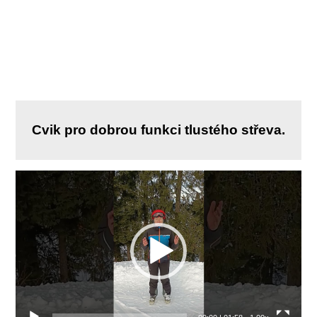
MENU
Jak aktivovat tlusté střevo
Cvik pro dobrou funkci tlustého střeva.
Video
přehrávač